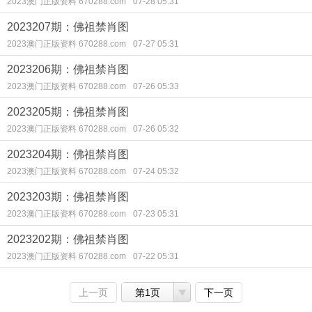
2023澳门正版资料 670288.com
07-28 05:31
2023207期：佛祖禁肖图
2023澳门正版资料 670288.com
07-27 05:31
2023206期：佛祖禁肖图
2023澳门正版资料 670288.com
07-26 05:33
2023205期：佛祖禁肖图
2023澳门正版资料 670288.com
07-26 05:32
2023204期：佛祖禁肖图
2023澳门正版资料 670288.com
07-24 05:32
2023203期：佛祖禁肖图
2023澳门正版资料 670288.com
07-23 05:31
2023202期：佛祖禁肖图
2023澳门正版资料 670288.com
07-22 05:31
上一页
第1页
下一页