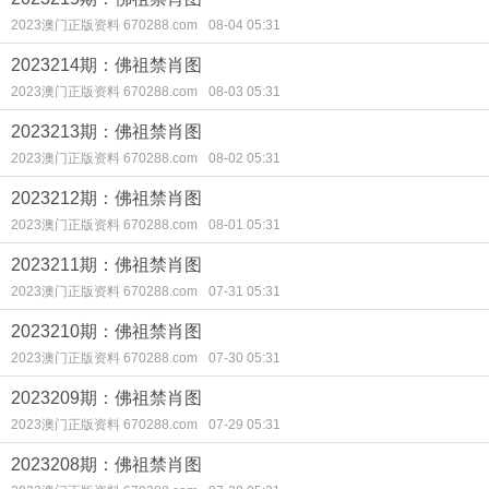
2023澳门正版资料 670288.com
08-04 05:31
2023214期：佛祖禁肖图
2023澳门正版资料 670288.com
08-03 05:31
2023213期：佛祖禁肖图
2023澳门正版资料 670288.com
08-02 05:31
2023212期：佛祖禁肖图
2023澳门正版资料 670288.com
08-01 05:31
2023211期：佛祖禁肖图
2023澳门正版资料 670288.com
07-31 05:31
2023210期：佛祖禁肖图
2023澳门正版资料 670288.com
07-30 05:31
2023209期：佛祖禁肖图
2023澳门正版资料 670288.com
07-29 05:31
2023208期：佛祖禁肖图