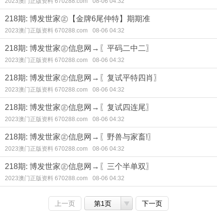
2023澳门正版资料 670288.com
08-06 04:32
218期: 博发世家㊣【金牌6尾仲特】期期准
2023澳门正版资料 670288.com
08-06 04:32
218期: 博发世家㊣信息网→〖平码二中二〗
2023澳门正版资料 670288.com
08-06 04:32
218期: 博发世家㊣信息网→〖复试平特四肖〗
2023澳门正版资料 670288.com
08-06 04:32
218期: 博发世家㊣信息网→〖复试四连尾〗
2023澳门正版资料 670288.com
08-06 04:32
218期: 博发世家㊣信息网→〖野兽与家畜!〗
2023澳门正版资料 670288.com
08-06 04:32
218期: 博发世家㊣信息网→〖三个半单双〗
2023澳门正版资料 670288.com
08-06 04:32
上一页
第1页
下一页