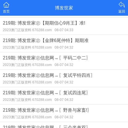
博发世家
首页
返回
219期: 博发世家㊣【期期信心9肖王】准!
2023澳门正版资料 670288.com
08-07 04:33
219期: 博发世家㊣【金牌6尾仲特】期期准
2023澳门正版资料 670288.com
08-07 04:32
219期: 博发世家㊣信息网→〖平码二中二〗
2023澳门正版资料 670288.com
08-07 04:32
219期: 博发世家㊣信息网→〖复试平特四肖〗
2023澳门正版资料 670288.com
08-07 04:32
219期: 博发世家㊣信息网→〖复试四连尾〗
2023澳门正版资料 670288.com
08-07 04:32
219期: 博发世家㊣信息网→〖野兽与家畜!〗
2023澳门正版资料 670288.com
08-07 04:32
219期: 博发世家㊣信息网→〖三个半单双〗