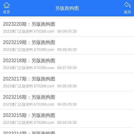
另版跑狗图
首页
返回
2023220期：另版跑狗图
2023澳门正版资料 670288.com
08-09 05:30
2023219期：另版跑狗图
2023澳门正版资料 670288.com
08-08 05:30
2023218期：另版跑狗图
2023澳门正版资料 670288.com
08-07 05:30
2023217期：另版跑狗图
2023澳门正版资料 670288.com
08-06 05:30
2023216期：另版跑狗图
2023澳门正版资料 670288.com
08-05 05:30
2023215期：另版跑狗图
2023澳门正版资料 670288.com
08-04 05:30
2023214期：另版跑狗图