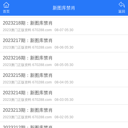
新图库禁肖
首页
返回
2023218期：新图库禁肖
2023澳门正版资料 670288.com
08-07 05:30
2023217期：新图库禁肖
2023澳门正版资料 670288.com
08-06 05:30
2023216期：新图库禁肖
2023澳门正版资料 670288.com
08-05 05:30
2023215期：新图库禁肖
2023澳门正版资料 670288.com
08-04 05:30
2023214期：新图库禁肖
2023澳门正版资料 670288.com
08-03 05:30
2023213期：新图库禁肖
2023澳门正版资料 670288.com
08-02 05:30
2023212期：新图库禁肖