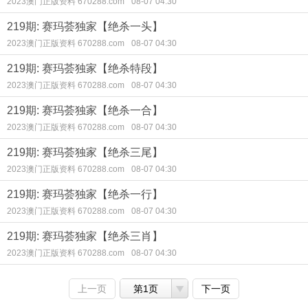
2023澳门正版资料 670288.com
08-07 04:30
219期: 赛玛荟独家【绝杀一头】
2023澳门正版资料 670288.com
08-07 04:30
219期: 赛玛荟独家【绝杀特段】
2023澳门正版资料 670288.com
08-07 04:30
219期: 赛玛荟独家【绝杀一合】
2023澳门正版资料 670288.com
08-07 04:30
219期: 赛玛荟独家【绝杀三尾】
2023澳门正版资料 670288.com
08-07 04:30
219期: 赛玛荟独家【绝杀一行】
2023澳门正版资料 670288.com
08-07 04:30
219期: 赛玛荟独家【绝杀三肖】
2023澳门正版资料 670288.com
08-07 04:30
上一页
第1页
下一页