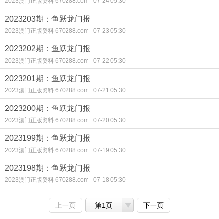
2023澳门正版资料 670288.com
07-24 05:30
2023203期：鱼跃龙门报
2023澳门正版资料 670288.com
07-23 05:30
2023202期：鱼跃龙门报
2023澳门正版资料 670288.com
07-22 05:30
2023201期：鱼跃龙门报
2023澳门正版资料 670288.com
07-21 05:30
2023200期：鱼跃龙门报
2023澳门正版资料 670288.com
07-20 05:30
2023199期：鱼跃龙门报
2023澳门正版资料 670288.com
07-19 05:30
2023198期：鱼跃龙门报
2023澳门正版资料 670288.com
07-18 05:30
上一页
第1页
下一页